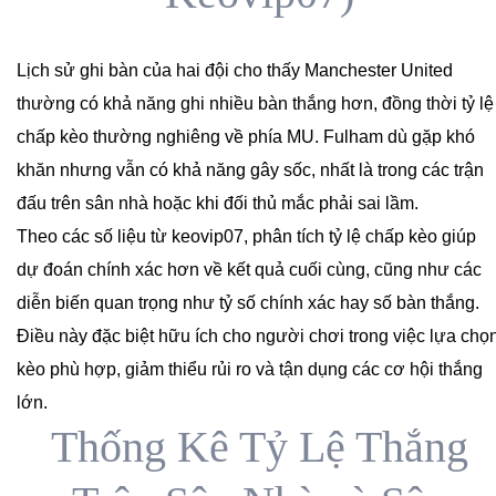
Lịch sử ghi bàn của hai đội cho thấy Manchester United
thường có khả năng ghi nhiều bàn thắng hơn, đồng thời tỷ lệ
chấp kèo thường nghiêng về phía MU. Fulham dù gặp khó
khăn nhưng vẫn có khả năng gây sốc, nhất là trong các trận
đấu trên sân nhà hoặc khi đối thủ mắc phải sai lầm.
Theo các số liệu từ keovip07, phân tích tỷ lệ chấp kèo giúp
dự đoán chính xác hơn về kết quả cuối cùng, cũng như các
diễn biến quan trọng như tỷ số chính xác hay số bàn thắng.
Điều này đặc biệt hữu ích cho người chơi trong việc lựa chọ
kèo phù hợp, giảm thiểu rủi ro và tận dụng các cơ hội thắng
lớn.
Thống Kê Tỷ Lệ Thắng