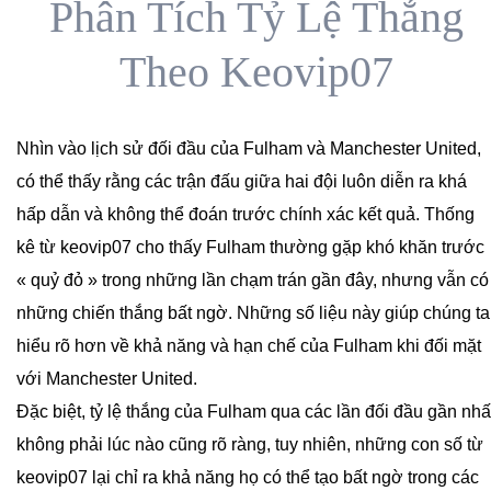
Phân Tích Tỷ Lệ Thắng
Theo Keovip07
Nhìn vào lịch sử đối đầu của Fulham và Manchester United,
có thể thấy rằng các trận đấu giữa hai đội luôn diễn ra khá
hấp dẫn và không thể đoán trước chính xác kết quả. Thống
kê từ keovip07 cho thấy Fulham thường gặp khó khăn trước
« quỷ đỏ » trong những lần chạm trán gần đây, nhưng vẫn có
những chiến thắng bất ngờ. Những số liệu này giúp chúng ta
hiểu rõ hơn về khả năng và hạn chế của Fulham khi đối mặt
với Manchester United.
Đặc biệt, tỷ lệ thắng của Fulham qua các lần đối đầu gần nhấ
không phải lúc nào cũng rõ ràng, tuy nhiên, những con số từ
keovip07 lại chỉ ra khả năng họ có thể tạo bất ngờ trong các