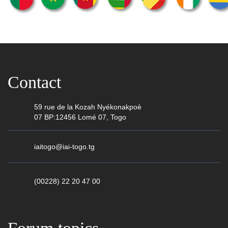
Contact
59 rue de la Kozah Nyékonakpoè
07 BP:12456 Lomé 07, Togo
iaitogo@iai-togo.tg
(00228) 22 20 47 00