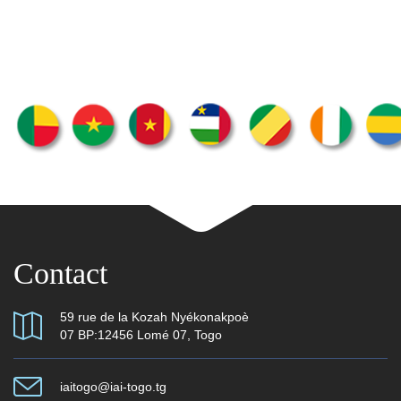
Contact
59 rue de la Kozah Nyékonakpoè
07 BP:12456 Lomé 07, Togo
iaitogo@iai-togo.tg