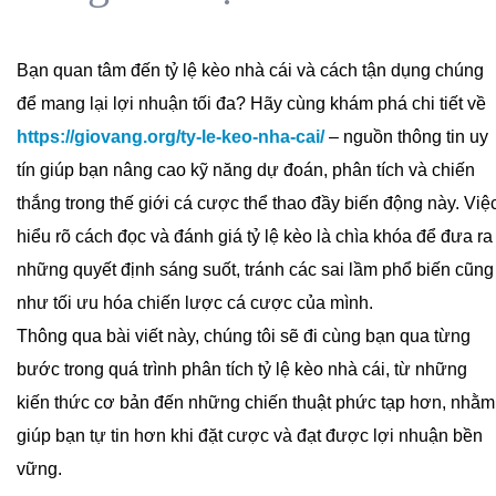
Bạn quan tâm đến tỷ lệ kèo nhà cái và cách tận dụng chúng
để mang lại lợi nhuận tối đa? Hãy cùng khám phá chi tiết về
https://giovang.org/ty-le-keo-nha-cai/
– nguồn thông tin uy
tín giúp bạn nâng cao kỹ năng dự đoán, phân tích và chiến
thắng trong thế giới cá cược thể thao đầy biến động này. Việ
hiểu rõ cách đọc và đánh giá tỷ lệ kèo là chìa khóa để đưa ra
những quyết định sáng suốt, tránh các sai lầm phổ biến cũng
như tối ưu hóa chiến lược cá cược của mình.
Thông qua bài viết này, chúng tôi sẽ đi cùng bạn qua từng
bước trong quá trình phân tích tỷ lệ kèo nhà cái, từ những
kiến thức cơ bản đến những chiến thuật phức tạp hơn, nhằm
giúp bạn tự tin hơn khi đặt cược và đạt được lợi nhuận bền
vững.