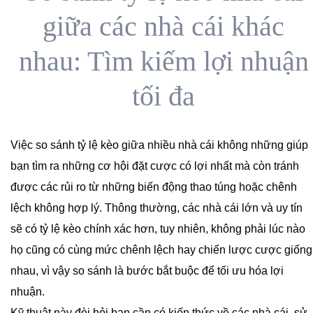
giữa các nhà cái khác
nhau: Tìm kiếm lợi nhuận
tối đa
Việc so sánh tỷ lệ kèo giữa nhiều nhà cái không những giúp
bạn tìm ra những cơ hội đặt cược có lợi nhất mà còn tránh
được các rủi ro từ những biến động thao túng hoặc chênh
lệch không hợp lý. Thông thường, các nhà cái lớn và uy tín
sẽ có tỷ lệ kèo chính xác hơn, tuy nhiên, không phải lúc nào
họ cũng có cùng mức chênh lệch hay chiến lược cược giống
nhau, vì vậy so sánh là bước bắt buộc để tối ưu hóa lợi
nhuận.
Kỹ thuật này đòi hỏi bạn cần có kiến thức về các nhà cái, sử