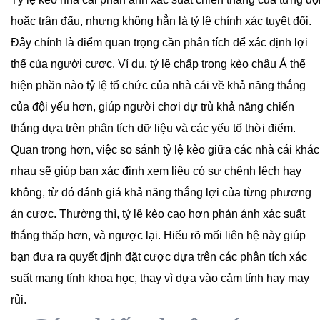
hoặc trận đấu, nhưng không hẳn là tỷ lệ chính xác tuyệt đối.
Đây chính là điểm quan trọng cần phân tích để xác định lợi
thế của người cược. Ví dụ, tỷ lệ chấp trong kèo châu Á thể
hiện phần nào tỷ lệ tổ chức của nhà cái về khả năng thắng
của đội yếu hơn, giúp người chơi dự trù khả năng chiến
thắng dựa trên phân tích dữ liệu và các yếu tố thời điểm.
Quan trọng hơn, việc so sánh tỷ lệ kèo giữa các nhà cái khác
nhau sẽ giúp bạn xác định xem liệu có sự chênh lệch hay
không, từ đó đánh giá khả năng thắng lợi của từng phương
án cược. Thường thì, tỷ lệ kèo cao hơn phản ánh xác suất
thắng thấp hơn, và ngược lại. Hiểu rõ mối liên hệ này giúp
bạn đưa ra quyết định đặt cược dựa trên các phân tích xác
suất mang tính khoa học, thay vì dựa vào cảm tính hay may
rủi.