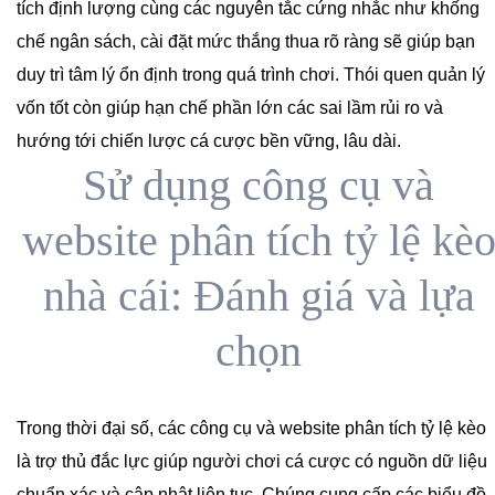
tích định lượng cùng các nguyên tắc cứng nhắc như khống
chế ngân sách, cài đặt mức thắng thua rõ ràng sẽ giúp bạn
duy trì tâm lý ổn định trong quá trình chơi. Thói quen quản lý
vốn tốt còn giúp hạn chế phần lớn các sai lầm rủi ro và
hướng tới chiến lược cá cược bền vững, lâu dài.
Sử dụng công cụ và
website phân tích tỷ lệ kè
nhà cái: Đánh giá và lựa
chọn
Trong thời đại số, các công cụ và website phân tích tỷ lệ kèo
là trợ thủ đắc lực giúp người chơi cá cược có nguồn dữ liệu
chuẩn xác và cập nhật liên tục. Chúng cung cấp các biểu đồ