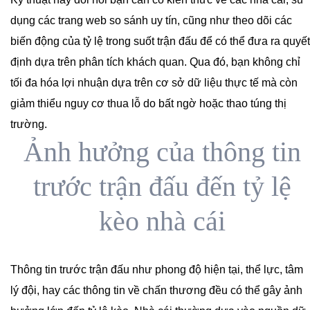
dụng các trang web so sánh uy tín, cũng như theo dõi các
biến động của tỷ lệ trong suốt trận đấu để có thể đưa ra quyết
định dựa trên phân tích khách quan. Qua đó, bạn không chỉ
tối đa hóa lợi nhuận dựa trên cơ sở dữ liệu thực tế mà còn
giảm thiểu nguy cơ thua lỗ do bất ngờ hoặc thao túng thị
trường.
Ảnh hưởng của thông tin
trước trận đấu đến tỷ lệ
kèo nhà cái
Thông tin trước trận đấu như phong độ hiện tại, thể lực, tâm
lý đội, hay các thông tin về chấn thương đều có thể gây ảnh